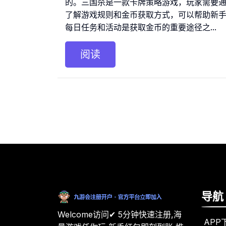
的。三国杀是一款卡牌策略游戏，玩家需要
了解游戏规则和金币获取方式，可以帮助新手
每日任务和活动是获取金币的重要途径之...
阅读
导航
Welcome访问✔ 5分钟快速注册,海
APP