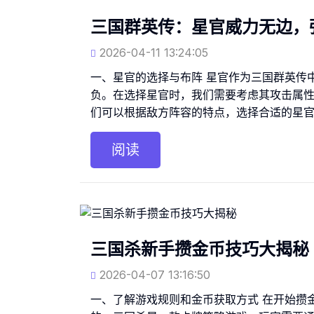
三国群英传：星官威力无边，
2026-04-11 13:24:05
一、星官的选择与布阵 星官作为三国群英传
负。在选择星官时，我们需要考虑其攻击属
们可以根据敌方阵容的特点，选择合适的星官进
阅读
三国杀新手攒金币技巧大揭秘
2026-04-07 13:16:50
一、了解游戏规则和金币获取方式 在开始攒