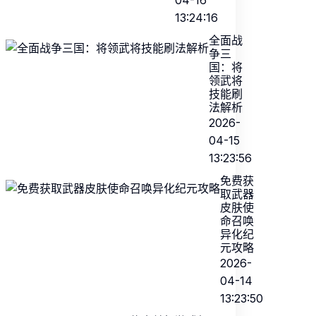
04-16
13:24:16
全面战
争三
国：将
领武将
技能刷
法解析
2026-
04-15
13:23:56
免费获
取武器
皮肤使
命召唤
异化纪
元攻略
2026-
04-14
13:23:50