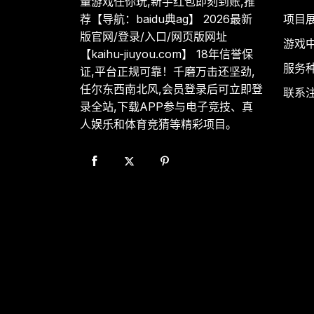
量游戏任你玩,新手红包即刻到账,推
项目
荐【导航：baidu典ag】 2026最新
版官网/登录/入口/网页版网址
游戏
【kaihu-jiuyou.com】 18年信誉保
服务
证,平台正规可靠！千磨万击还坚劲,
任尔东西南北风,会员登录后可立即登
联系
录全站,下载APP参与电子竞技、真
人娱乐和体育竞猜等精彩项目。