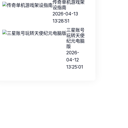
传奇单机游戏架
设指南
2026-04-13
13:28:51
三星账号
玩转天使
纪元电脑
版
2026-
04-12
13:25:01